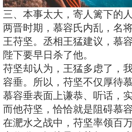
三、本事太大，寄人篱下的
两晋时期，慕容氏内乱，名
王苻坚。丞相王猛建议，慕
陛下要早日杀了他。
苻坚却认为，王猛多虑了，
容垂。所以，苻坚不仅厚待
慕容垂表面上谦恭、听话，
而他苻坚，恰恰就是阻碍慕
在淝水之战中，苻坚率领百