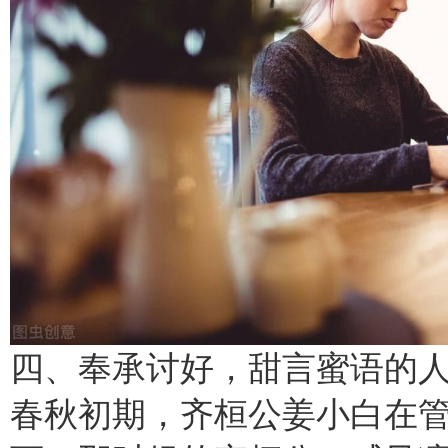
四、奉承讨好，甜言蜜语的
春秋初期，齐桓公姜小白在