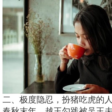
二、极度隐忍，扮猪吃虎的
春秋末年，越王勾践被吴王